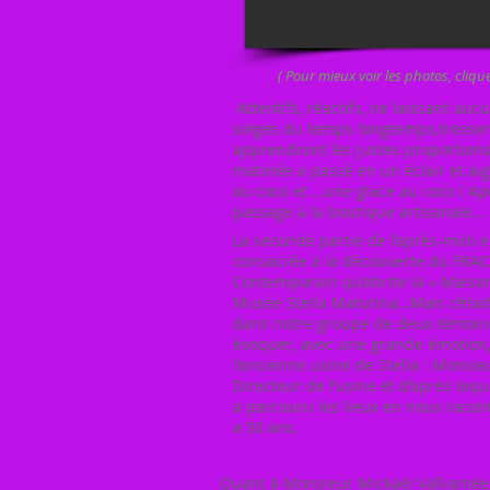
( Pour mieux voir les photos, cliq
Attentifs, réactifs, ne laissant auc
sièges du temps longtemps,tressero
apprendront les justes proportion
matinée a passé en un éclair et ai
au coco et …une glace au coco ! Ap
passage à la boutique artisanale… 
La seconde partie de l’après-midi
consacrée à la découverte du FRAC,
Contemporain qu’abrite la « Maison
Musée Stella Matutina…Mais c’étai
dans notre groupe de deux témoins
évoquer, avec une grande émotion,
l’ancienne usine de Stella : Monsie
Directeur de l’usine et d’après le
a parcouru les lieux en nous raconta
a 50 ans.
Quant à Monsieur Mickaël Valliamée, ép