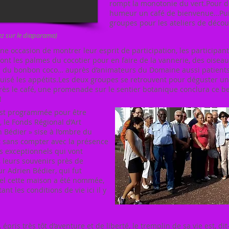
rompt la monotonie du vert.Pour 
humeur un café de bienvenue…Puis 
groupes pour les ateliers de déco
uez sur le diaporama)
une occasion de montrer leur esprit de participation, les participant
nt les palmes du cocotier pour en faire de la vannerie, des oiseau
s du bonbon coco… auprès d’animateurs du Domaine aussi patients 
guisé les appétits.Les deux groupes se retrouvent pour déguster un
rès le café, une promenade sur le sentier botanique conclura ce b
!
 est programmée pour être
 le Fonds Régional d’Art
 Bédier » sise à l’ombre du
t sans compter avec la présence
 exceptionnels qui vont
 leurs souvenirs près de
ur Adrien Bédier, qui fut
quel cette maison a été nommée,
nt les conditions de vie ici il y
ris très tôt d’aventure et de liberté, le tremplin de sa vie est, dit-i